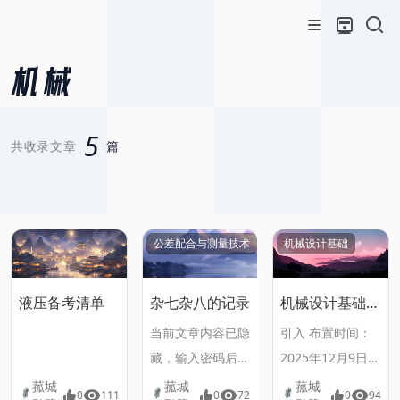
机械
5
共收录文章
篇
公差配合与测量技术
机械设计基础
液压备考清单
杂七杂八的记录
机械设计基础
蓝皮书 P254
当前文章内容已隐
引入 布置时间：
13-25
藏，输入密码后可
2025年12月9日下
见。
午 机械设计基础
菰城
菰城
菰城
0
111
0
72
0
94