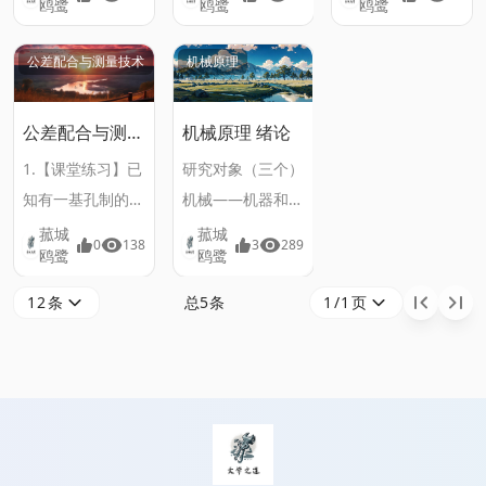
鸥鹭
鸥鹭
鸥鹭
蓝皮书 P254 13-
25 上交时间 2025
公差配合与测量技术
机械原理
年12月 上课检查
习题 课后练习
P254 13-25 一带
公差配合与测量
机械原理 绪论
技术 11月3日
传动装置的轴上拟
1.【课堂练习】已
研究对象（三个）
选用单列向心球轴
知有一基孔制的
机械——机器和机
承。已知：轴颈直
孔、轴配合，公称
构的总称； 机构
菰城
菰城
0
138
3
289
径d=40mm，转
鸥鹭
鸥鹭
尺寸 D = 25，最
——一种用来传递
速 n=800r/min，
大间隙不得超过
与变换的运动和力
12条
总5条
1/1页
轴承的径向载荷
0.074，最小间隙
的可动装置； 机
Fr
不得小于0.04，确
器——一种用来变
定其配合代号。 ㅤ
换或传递能量、物
解 ㅤ根据条件有最
料与信息的执行机
大间隙、最小间
械运动装置。 简
已链接至主星
PROTOCOL: GALAXY-X9
隙，知其配合为间
单机构：杠杆（撬