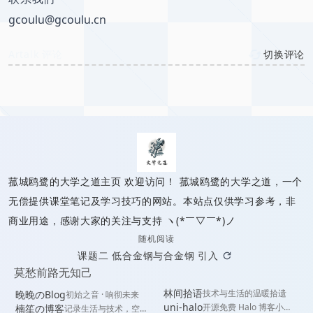
gcoulu@gcoulu.cn
Artalk 评论
切换评论
已链接至主星
PROTOCOL: GALAXY-X9
菰城鸥鹭的大学之道
菰城鸥鹭的大学之道主页 欢迎访问！ 菰城鸥鹭的大学之道，一个
菰城鸥鹭的大学之道
无偿提供课堂笔记及学习技巧的网站。本站点仅供学习参考，非
商业用途，感谢大家的关注与支持 ヽ(*￣▽￣*)ノ
随机阅读
课题二 低合金钢与合金钢 引入
莫愁前路无知己
林间拾语
技术与生活的温暖拾遗
晚晚のBlog
初始之音 · 响彻未来
uni-halo
开源免费 Halo 博客小程
楠笙の博客
记录生活与技术，空谈