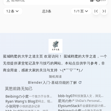
画圆，直径100或半径50的圆，并添加构造（转换为构造线，右键
12条
总3条
1/1页
菜单有）
已链接至主星
PROTOCOL: GALAXY-X9
菰城鸥鹭的大学之道
菰城鸥鹭的大学之道主页 欢迎访问！ 菰城鸥鹭的大学之道，一个
菰城鸥鹭的大学之道
无偿提供课堂笔记及学习技巧的网站。本站点仅供学习参考，非
商业用途，感谢大家的关注与支持 ヽ(*￣▽￣*)ノ
随机阅读
Blender入门-基础功能的了解
莫愁前路无知己
bbb-lsy07
科技激荡人文，洞见智
Beibingの小窝
一个致力于分享有
慧本真。
趣内容的青少年博
星河の外
/* ShiDai's Personal
Ryan Wang's Blog
爱码士。现任
客
Blog */
Halo 开源团
ElysiumStack
不会摄影的设计师
小张同学
小张的进步记录
队首席打杂
不是优秀的旅行家
Beibingの小窝
一个致力于分享有