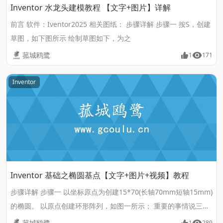
Inventor 水龙头建模教程 【文字+图片】详解
前言 软件：Iventor2025 相关图纸： 步骤详解 步骤一 按S，创建
草图，如下图所示 绘制草图如下，为之
菰城鸥鹭
1
171
Inventor
Inventor 基础之椭圆基点【文字+图片+视频】教程
步骤详解 步骤一 以坐标原点为创建15*70(长轴70mm短轴15mm)
的椭圆。 以原点创建环形阵列，如图一所示； 重要的事情说三遍
（去除关联！去除关联！！去除关联！！！） 步骤二 以坐标原点
菰城鸥鹭
1
289