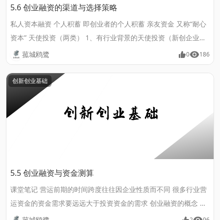
5.6 创业融资的渠道与选择策略
私人资本融资 个人积蓄 即创业者的个人积蓄 亲友资金 又称“耐心
资本” 天使投资（两类） 1、有行业背景的天使投资（新创企业不
缺资金时推荐） 2、没有行业背景的天使投资 众筹 众筹的模式
菰城鸥鹭
0
186
（四种）【海迪内克教授将众筹划分为四种】 1、赞助模式......
创新创业基础
5.5 创业融资与资金测算
课堂笔记 营运前期的时间跨度往往因企业性质而不同 很多行业营
运资金的资金需求要远远大于投资资金的需求 创业融资的概念 狭
义的融资,主要是指资金的融入,也就是通常意义的资金来源。 广义
菰城鸥鹭
2
96