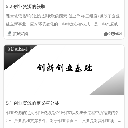
5.2 创业资源的获取
课堂笔记 影响创业资源获取的因素 创业导向(三维度) 反映了企业
建立新事业、应对环境变化的一种特定心智模式，是一种态度或意
愿，这种态度或意愿会导致一系列创业行为。 维度一：创新性；
菰城鸥鹭
0
684
维度二：风险承担性；维度三：前瞻性 创业者(创业团队)先前工作
经验 分为创业经验和行业经验两大类。创业经验是指先前创建过
创新创业基础
新的企业或组织;行业经验是指创业者在某行业中的先前工作经
历。......
5.1 创业资源的定义与分类
创业资源的定义 创业资源是企业创立以及成长过程中所需要的各
种生产要素和支撑条件。对于创业者而言，只要是对其创业项目和