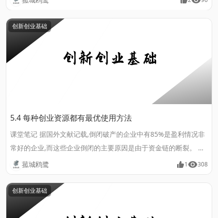
的融资,不仅包括资金的融入，也包括资金的运用。......
创新创业基础
5.4 每种创业资源都有最优使用方法
课堂笔记 据国外文献记载,倒闭破产的企业中有85%是盈利情况非
常好的企业,而这些企业倒闭的主要原因是由于资金链的断裂。 新
创企业三种资源整合方式 涵义是以三种资源中其中一种相对充裕
菰城鸥鹭
1
308
并优先获取的资源为核心和驱动力，以此带动其它两种资源向新创
企业聚集的资源获取方式。 技术驱动型 技术驱动型的资源获取模
创新创业基础
式是创业者最先拥有技术资源,或者创业初始,技术资源较为充裕并
带动其它资源向企业聚集。 人力资本驱动型......