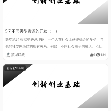
5.7 不同类型资源的开发（一）
课堂笔记 根据弱关系理论，一个人在社会上获得机会的多少，与
他的社交网络结构很有关系。例如：不同社会圈子的融入。 创业
资源开发 是指创业者开拓、发现、利用新的资源或其新用途的活
菰城鸥鹭
3
184
动。 资源开发的原则 对创业资源进行分类排序; 要考虑“木桶效
应”,进行查缺补漏; 以能用和够用为原则。......
创新创业基础