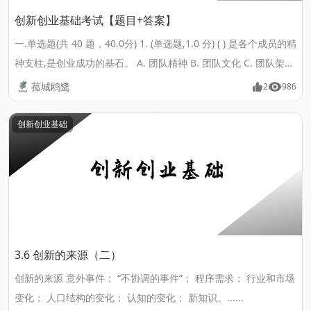
创新创业基础考试【题目+答案】
一.单选题(共 40 题，40.0分) 1. (单选题,1.0 分) ( ) 是各个成员的精
神支柱,是创业成功的基石。 A. 团队精神 B. 团队文化 C. 团队架构
D. 团队人员年龄 答案：A 2. (单选题,1.0 分) 创业融资难的原因不
菰城鸥鹭
2
986
包括 ( ) A. 新创企业的不确定大 B. 项目可行性不确定 C. 企业与资
金提供者之间的信息不对称 D. 资本市场欠发达 答案：C 3. (单选
创新创业基础
题,1.0 分) 下列哪项不属于非系统风险防范的内容 ( ) A. 技术开发
及其价值实现风险的防范......
3.6 创新的来源（二）
创新的来源 意外事件； “不协调的事件”； 程序需求； 行业和市场
变化； 人口结构的变化； 认知的变化； 新知识。......