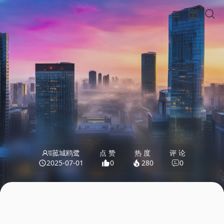
菰城鸥鹭
点 赞
热 度
评 论
2025-07-01
0
280
0