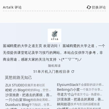
Artalk 评论
切换评论
已链接至主星
PROTOCOL: GALAXY-X9
菰城鸥鹭的大学之道
菰城鸥鹭的大学之道主页 欢迎访问！ 菰城鸥鹭的大学之道，一个
菰城鸥鹭的大学之道
无偿提供课堂笔记及学习技巧的网站。本站点仅供学习参考，非
商业用途，感谢大家的关注与支持 ヽ(*￣▽￣*)ノ
随机阅读
51单片机入门教程目录
莫愁前路无知己
ElysiumStack
不会摄影的设计师
ZLX STUDIO
音频开发者社区
不是优秀的旅行家
Beibingの小窝
一个致力于分享有
崆崆 の Blog
崆崆的Blog，空空的
趣内容的青少年博
Blog
寻道方寸山
寻道方寸山 - 热爱你来
沙漠渔溏 - 把過去的累積，善
把
客
过的每一念初心
過
沙漠渔溏 - 把過去的累積，善
把
用到當下
一只小白菜'Blog
抱怨身处黑暗，
去
過
不如提灯前行
用到當下
林间拾语
技术与生活的温暖拾遗
Duoduo's Blog
学习知识，分享
的
去
技术
sky博客
一个热衷于分享技术的博