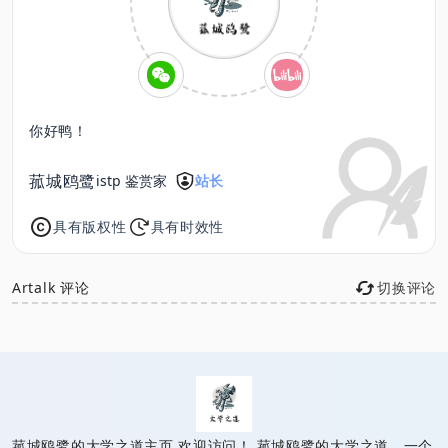
你好鸭！
菰城鸥鹭
istp 鉴赏家
站长
具有版权性
具有时效性
Artalk 评论
切换评论
已链接至主星
PROTOCOL: GALAXY-X9
菰城鸥鹭的大学之道
菰城鸥鹭的大学之道主页 欢迎访问！ 菰城鸥鹭的大学之道，一个