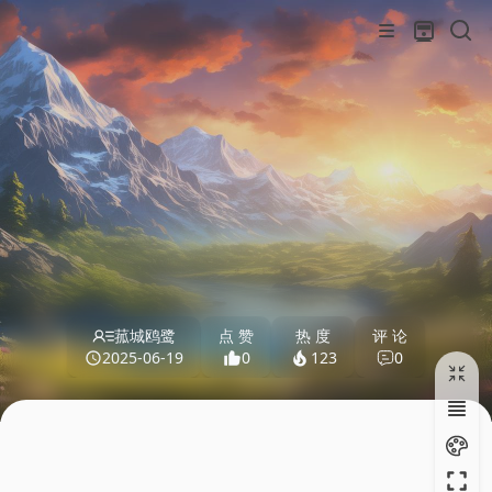
菰城鸥鹭
点 赞
热 度
评 论
2025-06-19
0
123
0