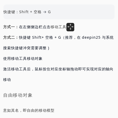
快捷键：Shift + 空格
→
G
方式一：
在左侧侧边栏点击
移动工具
方式二：
快捷键 Shift+ 空格 + G（推荐，在 deepin25 与系统
版权说明
搜索快捷键冲突需要调整 )
使用移动工具移动对象
激活移动工具后，鼠标按住对应坐标轴拖动即可实现对应的轴向
声明
移动
本文原创，记录慕课学习的点点滴滴。
自由移动对象
仅文章封面 AI 生成，文章内的图片文字均为原创，
意如其名，即自由的移动模型
转载务必注明出处，谢谢。2025 年 8 月 27 日第一