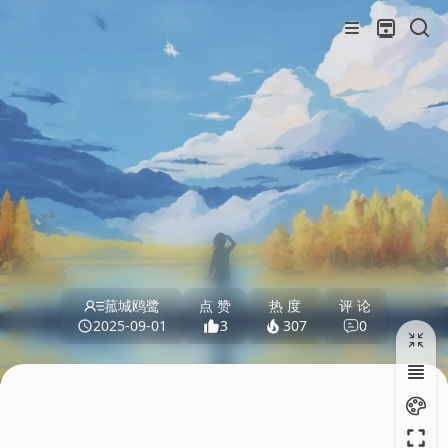
菰城鸥鹭
点 赞
热 度
评 论
2025-09-01
3
307
0