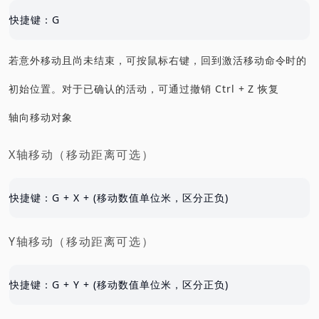
版，2025 年 9 月 1 日第二版，2025 年 9 月 4 日第
快捷键：G
三版，2025 年 11 月 23 日为作用在新的图床，更新
若意外移动且尚未结束，可按鼠标右键，回到激活移动命令时的
图片地址，发布第四版。
初始位置。对于已确认的活动，可通过撤销 Ctrl + Z 恢复
物有本末，事有终始，知所先后，则近道矣。
轴向移动对象
X轴移动（移动距离可选）
© 2025 菰城鸥鹭. 保留所有权利。
快捷键：G + X + (移动数值单位米，区分正负)
Y轴移动（移动距离可选）
快捷键：G + Y + (移动数值单位米，区分正负)